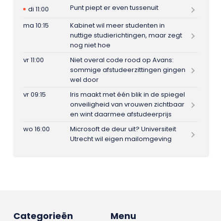
Punt piept er even tussenuit
di 11:00
ma 10:15
Kabinet wil meer studenten in
nuttige studierichtingen, maar zegt
nog niet hoe
vr 11:00
Niet overal code rood op Avans:
sommige afstudeerzittingen gingen
wel door
vr 09:15
Iris maakt met één blik in de spiegel
onveiligheid van vrouwen zichtbaar
en wint daarmee afstudeerprijs
wo 16:00
Microsoft de deur uit? Universiteit
Utrecht wil eigen mailomgeving
Categorieën
Menu