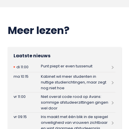
Meer lezen?
Laatste nieuws
Punt piept er even tussenuit
di 11:00
ma 10:15
Kabinet wil meer studenten in
nuttige studierichtingen, maar zegt
nog niet hoe
vr 11:00
Niet overal code rood op Avans:
sommige afstudeerzittingen gingen
wel door
vr 09:15
Iris maakt met één blik in de spiegel
onveiligheid van vrouwen zichtbaar
en wint daarmee afstudeerprijs