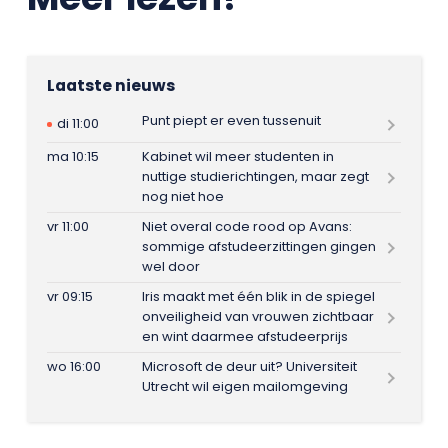
Laatste nieuws
Punt piept er even tussenuit
di 11:00
ma 10:15
Kabinet wil meer studenten in
nuttige studierichtingen, maar zegt
nog niet hoe
vr 11:00
Niet overal code rood op Avans:
sommige afstudeerzittingen gingen
wel door
vr 09:15
Iris maakt met één blik in de spiegel
onveiligheid van vrouwen zichtbaar
en wint daarmee afstudeerprijs
wo 16:00
Microsoft de deur uit? Universiteit
Utrecht wil eigen mailomgeving