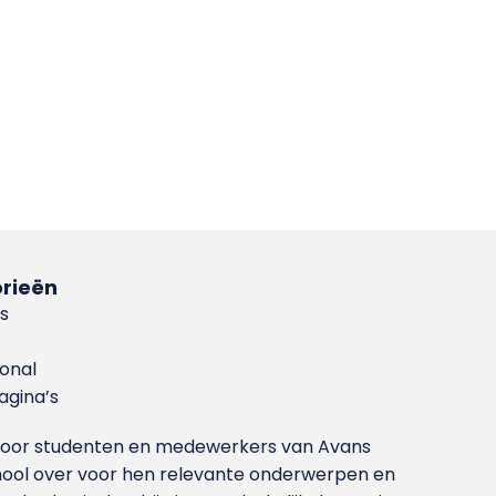
rieën
s
ional
gina’s
g voor studenten en medewerkers van Avans
ool over voor hen relevante onderwerpen en