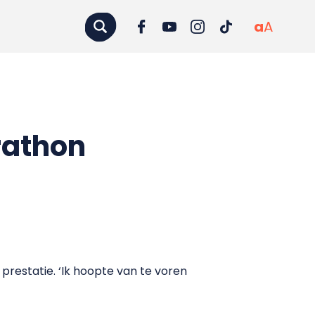
a
A
rathon
prestatie. ‘Ik hoopte van te voren