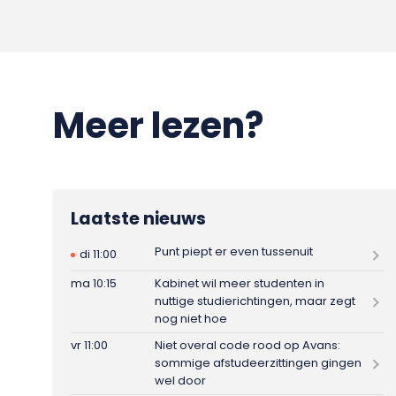
Meer lezen?
Laatste nieuws
Punt piept er even tussenuit
di 11:00
ma 10:15
Kabinet wil meer studenten in
nuttige studierichtingen, maar zegt
nog niet hoe
vr 11:00
Niet overal code rood op Avans:
sommige afstudeerzittingen gingen
wel door