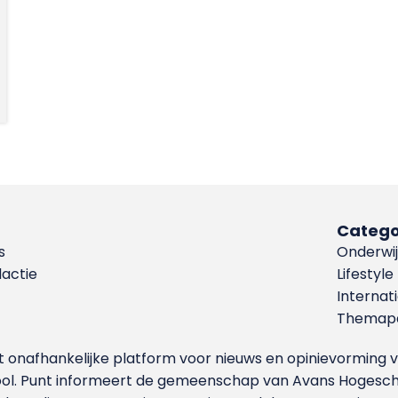
Catego
s
Onderwij
dactie
Lifestyle
Internat
Themapa
et onafhankelijke platform voor nieuws en opinievormin
ool. Punt informeert de gemeenschap van Avans Hogesch