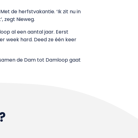
t de herfstvakantie. ‘Ik zit nu in
’, zegt Nieweg.
op al een aantal jaar. Eerst
 per week hard. Deed ze één keer
at samen de Dam tot Damloop gaat
?