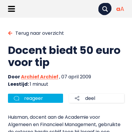
a
A
Terug naar overzicht
Docent biedt 50 euro
voor tip
Door
Archief Archief
, 07 april 2009
Leestijd:
1 minuut
reageer
deel
Huisman, docent aan de Academie voor
Algemeen en Financieel Management, gebruikte
de externe harde schijf toen hij lesgaf in een