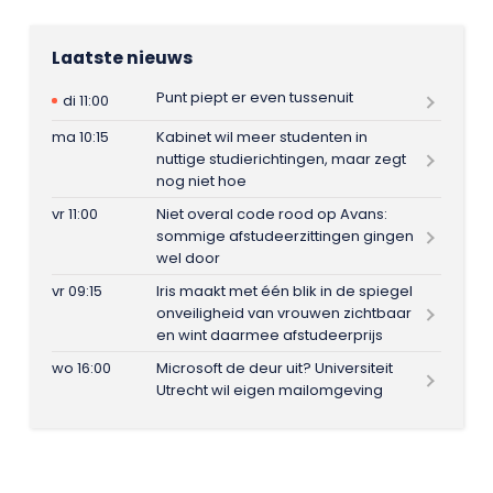
Laatste nieuws
Punt piept er even tussenuit
di 11:00
ma 10:15
Kabinet wil meer studenten in
nuttige studierichtingen, maar zegt
nog niet hoe
vr 11:00
Niet overal code rood op Avans:
sommige afstudeerzittingen gingen
wel door
vr 09:15
Iris maakt met één blik in de spiegel
onveiligheid van vrouwen zichtbaar
en wint daarmee afstudeerprijs
wo 16:00
Microsoft de deur uit? Universiteit
Utrecht wil eigen mailomgeving