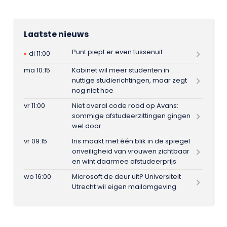
Laatste nieuws
Punt piept er even tussenuit
di 11:00
ma 10:15
Kabinet wil meer studenten in
nuttige studierichtingen, maar zegt
nog niet hoe
vr 11:00
Niet overal code rood op Avans:
sommige afstudeerzittingen gingen
wel door
vr 09:15
Iris maakt met één blik in de spiegel
onveiligheid van vrouwen zichtbaar
en wint daarmee afstudeerprijs
wo 16:00
Microsoft de deur uit? Universiteit
Utrecht wil eigen mailomgeving