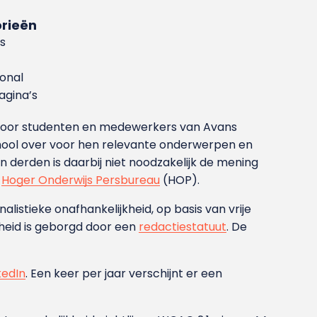
rieën
s
ional
gina’s
g voor studenten en medewerkers van Avans
ool over voor hen relevante onderwerpen en
derden is daarbij niet noodzakelijk de mening
t
Hoger Onderwijs Persbureau
(HOP).
nalistieke onafhankelijkheid, op basis van vrije
heid is geborgd door een
redactiestatuut
. De
kedIn
. Een keer per jaar verschijnt er een