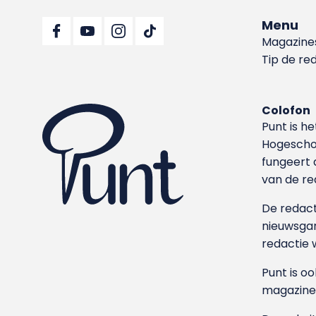
Menu
Magazine
Tip de re
Colofon
Punt is h
Hoge­sch
fungeert 
van de re
De redacti
nieuwsgar
redactie 
Punt is o
magazine