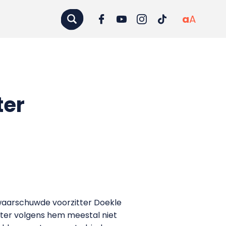
a
A
ter
 waarschuwde voorzitter Doekle
ster volgens hem meestal niet