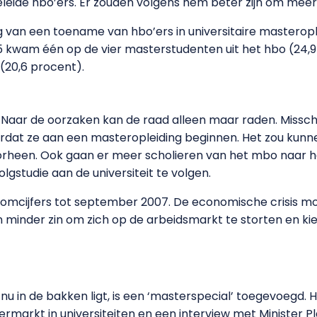
geleide hbo’ers. Er zouden volgens hem beter zijn om mee
g van een toename van hbo’ers in universitaire masterop
05 kwam één op de vier masterstudenten uit het hbo (24,9 
 (20,6 procent).
. Naar de oorzaken kan de raad alleen maar raden. Missc
rdat ze aan een masteropleiding beginnen. Het zou kun
een. Ook gaan er meer scholieren van het mbo naar het 
studie aan de universiteit te volgen.
roomcijfers tot september 2007. De economische crisis 
minder zin om zich op de arbeidsmarkt te storten en ki
e nu in de bakken ligt, is een ‘masterspecial’ toegevoegd. 
markt in universiteiten en een interview met Minister P