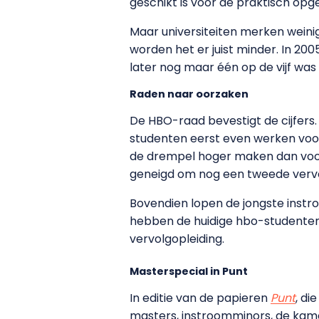
geschikt is voor de praktisch op
Maar universiteiten merken weini
worden het er juist minder. In 20
later nog maar één op de vijf was
Raden naar oorzaken
De HBO-raad bevestigt de cijfers
studenten eerst even werken voo
de drempel hoger maken dan voorh
geneigd om nog een tweede vervolg
Bovendien lopen de jongste inst
hebben de huidige hbo-studenten 
vervolgopleiding.
Masterspecial in Punt
In editie van de papieren
Punt
, di
masters, instroomminors, de kamer