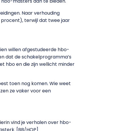
r hbo-masters aan te bieden.
leidingen. Naar verhouding
procent), terwijl dat twee jaar
hien willen afgestudeerde hbo-
nen dat de schakelprogramma’s
hbo en die zijn wellicht minder
moest toen nog komen. Wie weet
ezen ze vaker voor een
Hierin vind je verhalen over hbo-
lasterk. [BB/HOP]