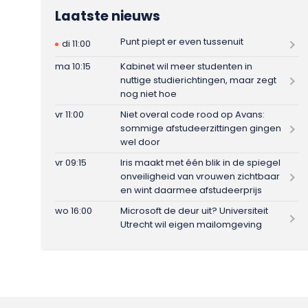
Laatste nieuws
Punt piept er even tussenuit
di 11:00
ma 10:15
Kabinet wil meer studenten in
nuttige studierichtingen, maar zegt
nog niet hoe
vr 11:00
Niet overal code rood op Avans:
sommige afstudeerzittingen gingen
wel door
vr 09:15
Iris maakt met één blik in de spiegel
onveiligheid van vrouwen zichtbaar
en wint daarmee afstudeerprijs
wo 16:00
Microsoft de deur uit? Universiteit
Utrecht wil eigen mailomgeving