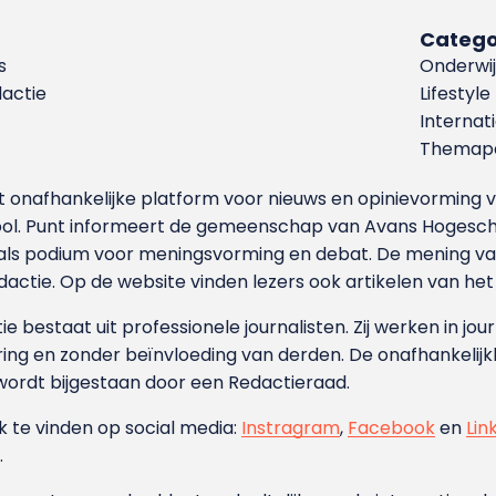
Catego
s
Onderwij
dactie
Lifestyle
Internat
Themapa
et onafhankelijke platform voor nieuws en opinievormin
ool. Punt informeert de gemeenschap van Avans Hogesch
als podium voor meningsvorming en debat. De mening van 
dactie. Op de website vinden lezers ook artikelen van he
e bestaat uit professionele journalisten. Zij werken in jour
ing en zonder beïnvloeding van derden. De onafhankelijk
wordt bijgestaan door een Redactieraad.
ok te vinden op social media:
Instragram
,
Facebook
en
Lin
.