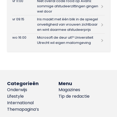
vr 11:00
Niet overal code rood op Avans:
sommige afstudeerzittingen gingen
wel door
vr 09:15
Iris maakt met één blik in de spiegel
onveiligheid van vrouwen zichtbaar
en wint daarmee afstudeerprijs
wo 16:00
Microsoft de deur uit? Universiteit
Utrecht wil eigen mailomgeving
Categorieën
Menu
Onderwijs
Magazines
Lifestyle
Tip de redactie
International
Themapagina’s