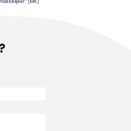
makkelijker.’ [MK]
?