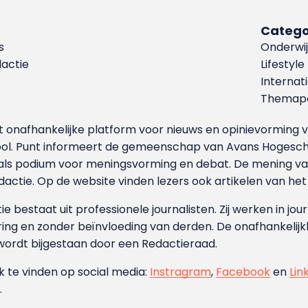
Catego
s
Onderwij
dactie
Lifestyle
Internat
Themapa
et onafhankelijke platform voor nieuws en opinievormin
ool. Punt informeert de gemeenschap van Avans Hogesch
als podium voor meningsvorming en debat. De mening van 
dactie. Op de website vinden lezers ook artikelen van he
e bestaat uit professionele journalisten. Zij werken in jour
ing en zonder beïnvloeding van derden. De onafhankelijk
wordt bijgestaan door een Redactieraad.
ok te vinden op social media:
Instragram
,
Facebook
en
Lin
.