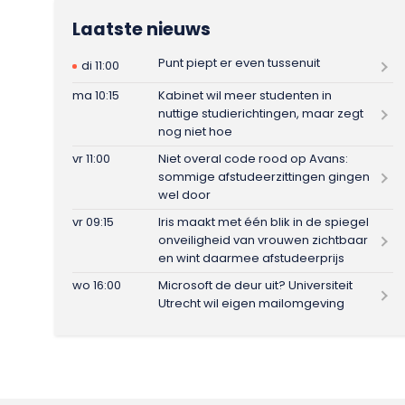
Laatste nieuws
Punt piept er even tussenuit
di 11:00
ma 10:15
Kabinet wil meer studenten in
nuttige studierichtingen, maar zegt
nog niet hoe
vr 11:00
Niet overal code rood op Avans:
sommige afstudeerzittingen gingen
wel door
vr 09:15
Iris maakt met één blik in de spiegel
onveiligheid van vrouwen zichtbaar
en wint daarmee afstudeerprijs
wo 16:00
Microsoft de deur uit? Universiteit
Utrecht wil eigen mailomgeving