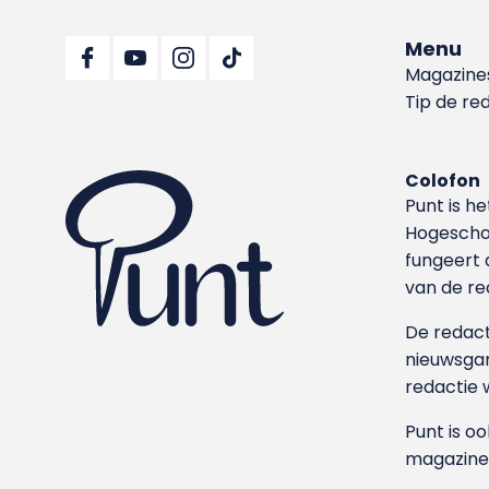
Menu
Magazine
Tip de re
Colofon
Punt is h
Hoge­sch
fungeert 
van de re
De redacti
nieuwsgar
redactie 
Punt is o
magazine