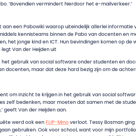
bo. ‘Bovendien vermindert hierdoor het e-mailverkeer.’
an een Pabowiki waarop uiteindelijk allerlei informatie
inmiddels kennisteams binnen de Pabo van docenten en me
en, het jonge kind en ICT. Hun bevindingen komen op de 
 legt Van der Heijden uit
n het gebruik van social software onder studenten en do
 docenten, maar dat deze hard bezig zijn om de achters
ent om inzicht te krijgen in het gebruik van social softw
les zelf bedenken, maar moeten dat samen met de studen
,’ geeft Van der Heijden aan.
uête werd ook een
FLIP-Mino
verloot. Tessy Bosman ging
 gaan gebruiken. Ook voor school, want voor mijn portfoli