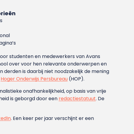
rieën
s
ional
gina’s
g voor studenten en medewerkers van Avans
ool over voor hen relevante onderwerpen en
derden is daarbij niet noodzakelijk de mening
t
Hoger Onderwijs Persbureau
(HOP).
nalistieke onafhankelijkheid, op basis van vrije
heid is geborgd door een
redactiestatuut
. De
kedIn
. Een keer per jaar verschijnt er een