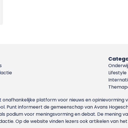
Catego
s
Onderwij
dactie
Lifestyle
Internat
Themapa
et onafhankelijke platform voor nieuws en opinievormin
ool. Punt informeert de gemeenschap van Avans Hogesch
als podium voor meningsvorming en debat. De mening van 
dactie. Op de website vinden lezers ook artikelen van he