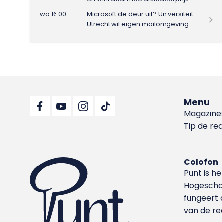
wo 16:00
Microsoft de deur uit? Universiteit
Utrecht wil eigen mailomgeving
Menu
Magazine
Tip de re
Colofon
Punt is h
Hoge­sch
fungeert 
van de re