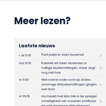
Meer lezen?
Laatste nieuws
Punt piept er even tussenuit
di 11:00
ma 10:15
Kabinet wil meer studenten in
nuttige studierichtingen, maar zegt
nog niet hoe
vr 11:00
Niet overal code rood op Avans:
sommige afstudeerzittingen gingen
wel door
vr 09:15
Iris maakt met één blik in de spiegel
onveiligheid van vrouwen zichtbaar
en wint daarmee afstudeerprijs