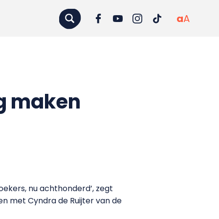
a
A
ng maken
zoekers, nu achthonderd’, zegt
men met Cyndra de Ruijter van de