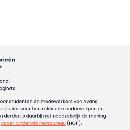
rieën
s
ional
gina’s
g voor studenten en medewerkers van Avans
ool over voor hen relevante onderwerpen en
derden is daarbij niet noodzakelijk de mening
t
Hoger Onderwijs Persbureau
(HOP).