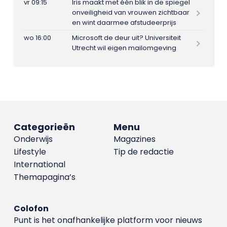
vr 09:15
Iris maakt met één blik in de spiegel
onveiligheid van vrouwen zichtbaar
en wint daarmee afstudeerprijs
wo 16:00
Microsoft de deur uit? Universiteit
Utrecht wil eigen mailomgeving
Categorieën
Menu
Onderwijs
Magazines
Lifestyle
Tip de redactie
International
Themapagina’s
Colofon
Punt is het onafhankelijke platform voor nieuws