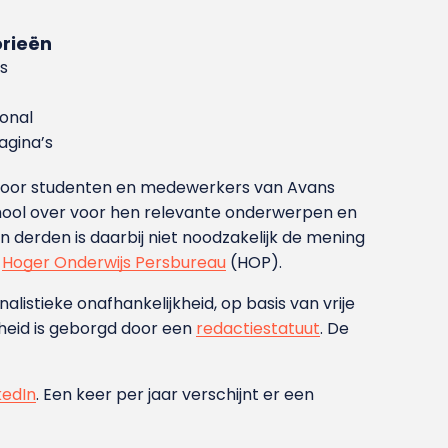
rieën
s
ional
gina’s
g voor studenten en medewerkers van Avans
ool over voor hen relevante onderwerpen en
derden is daarbij niet noodzakelijk de mening
t
Hoger Onderwijs Persbureau
(HOP).
nalistieke onafhankelijkheid, op basis van vrije
heid is geborgd door een
redactiestatuut
. De
kedIn
. Een keer per jaar verschijnt er een