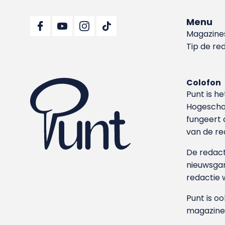
Menu
Magazine
Tip de re
Colofon
Punt is h
Hoge­sch
fungeert 
van de re
De redacti
nieuwsgar
redactie 
Punt is o
magazine