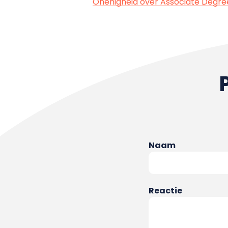
Onenigheid over Associate Degre
Naam
Reactie