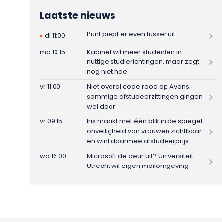
Laatste nieuws
Punt piept er even tussenuit
di 11:00
ma 10:15
Kabinet wil meer studenten in
nuttige studierichtingen, maar zegt
nog niet hoe
vr 11:00
Niet overal code rood op Avans:
sommige afstudeerzittingen gingen
wel door
vr 09:15
Iris maakt met één blik in de spiegel
onveiligheid van vrouwen zichtbaar
en wint daarmee afstudeerprijs
wo 16:00
Microsoft de deur uit? Universiteit
Utrecht wil eigen mailomgeving