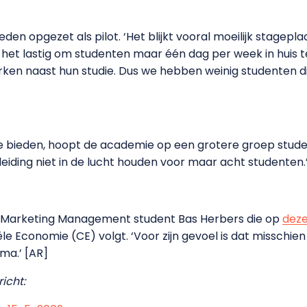
leden opgezet als pilot. ‘Het blijkt vooral moeilijk stagep
dt het lastig om studenten maar één dag per week in huis
n naast hun studie. Dus we hebben weinig studenten die d
 te bieden, hoopt de academie op een grotere groep stude
iding niet in de lucht houden voor maar acht studenten.
 Marketing Management student Bas Herbers die op
deze
Economie (CE) volgt. ‘Voor zijn gevoel is dat misschien z
ma.’ [AR]
icht: