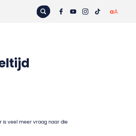
a
A
ltijd
Er is veel meer vraag naar die