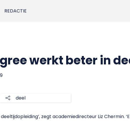
REDACTIE
ree werkt beter in dee
09
deel
 deeltijdopleiding’, zegt academiedirecteur Liz Chermin. ‘