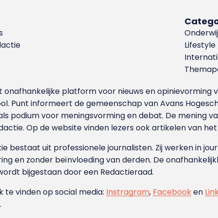
Catego
s
Onderwij
dactie
Lifestyle
Internat
Themapa
et onafhankelijke platform voor nieuws en opinievormin
ool. Punt informeert de gemeenschap van Avans Hogesch
als podium voor meningsvorming en debat. De mening van 
dactie. Op de website vinden lezers ook artikelen van he
e bestaat uit professionele journalisten. Zij werken in jour
ing en zonder beïnvloeding van derden. De onafhankelijk
wordt bijgestaan door een Redactieraad.
ok te vinden op social media:
Instragram
,
Facebook
en
Lin
.