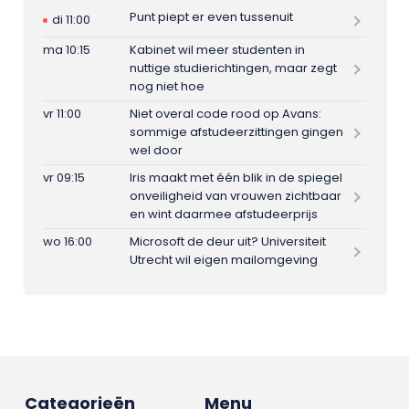
Punt piept er even tussenuit
di 11:00
ma 10:15
Kabinet wil meer studenten in
nuttige studierichtingen, maar zegt
nog niet hoe
vr 11:00
Niet overal code rood op Avans:
sommige afstudeerzittingen gingen
wel door
vr 09:15
Iris maakt met één blik in de spiegel
onveiligheid van vrouwen zichtbaar
en wint daarmee afstudeerprijs
wo 16:00
Microsoft de deur uit? Universiteit
Utrecht wil eigen mailomgeving
Categorieën
Menu