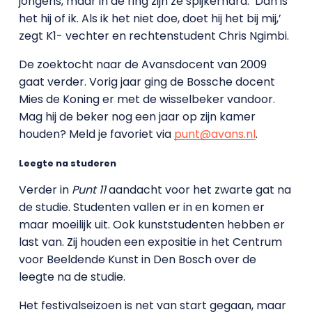
jongens, maar in de ring zijn ze spijkerhard. ‘Dan is
het hij of ik. Als ik het niet doe, doet hij het bij mij,’
zegt K1- vechter en rechtenstudent Chris Ngimbi.
De zoektocht naar de Avansdocent van 2009
gaat verder. Vorig jaar ging de Bossche docent
Mies de Koning er met de wisselbeker vandoor.
Mag hij de beker nog een jaar op zijn kamer
houden? Meld je favoriet via
punt@avans.nl
.
Leegte na studeren
Verder in
Punt 11
aandacht voor het zwarte gat na
de studie. Studenten vallen er in en komen er
maar moeilijk uit. Ook kunststudenten hebben er
last van. Zij houden een expositie in het Centrum
voor Beeldende Kunst in Den Bosch over de
leegte na de studie.
Het festivalseizoen is net van start gegaan, maar