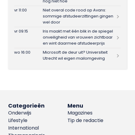
nog niet hoe
vr 11:00
Niet overal code rood op Avans:
sommige afstudeerzittingen gingen
wel door
vr 09:15
Iris maakt met één blik in de spiegel
onveiligheid van vrouwen zichtbaar
en wint daarmee afstudeerprijs
wo 16:00
Microsoft de deur uit? Universiteit
Utrecht wil eigen mailomgeving
Categorieën
Menu
Onderwijs
Magazines
Lifestyle
Tip de redactie
International