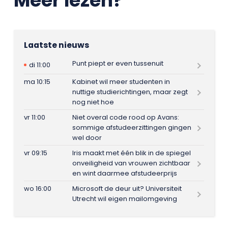
Meer lezen?
Laatste nieuws
Punt piept er even tussenuit
di 11:00
ma 10:15
Kabinet wil meer studenten in
nuttige studierichtingen, maar zegt
nog niet hoe
vr 11:00
Niet overal code rood op Avans:
sommige afstudeerzittingen gingen
wel door
vr 09:15
Iris maakt met één blik in de spiegel
onveiligheid van vrouwen zichtbaar
en wint daarmee afstudeerprijs
wo 16:00
Microsoft de deur uit? Universiteit
Utrecht wil eigen mailomgeving