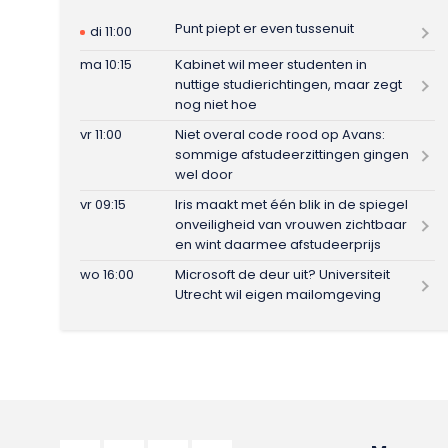
Punt piept er even tussenuit
di 11:00
ma 10:15
Kabinet wil meer studenten in
nuttige studierichtingen, maar zegt
nog niet hoe
vr 11:00
Niet overal code rood op Avans:
sommige afstudeerzittingen gingen
wel door
vr 09:15
Iris maakt met één blik in de spiegel
onveiligheid van vrouwen zichtbaar
en wint daarmee afstudeerprijs
wo 16:00
Microsoft de deur uit? Universiteit
Utrecht wil eigen mailomgeving