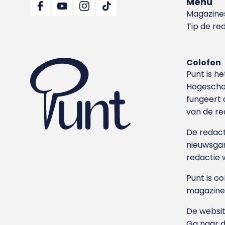
Menu
Magazine
Tip de re
Colofon
Punt is h
Hoge­sch
fungeert 
van de re
De redacti
nieuwsgar
redactie 
Punt is o
magazine
De websit
Ga naar 