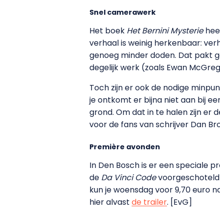
Snel camerawerk
Het boek
Het Bernini Mysterie
hee
verhaal is weinig herkenbaar: verh
genoeg minder doden. Dat pakt goed
degelijk werk (zoals Ewan McGrego
Toch zijn er ook de nodige minpunt
je ontkomt er bijna niet aan bij e
grond. Om dat in te halen zijn er
voor de fans van schrijver Dan Br
Première avonden
In Den Bosch is er een speciale p
de
Da Vinci Code
voorgeschoteld
kun je woensdag voor 9,70 euro na
hier alvast
de trailer
. [EvG]