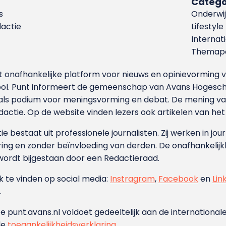
Catego
s
Onderwij
dactie
Lifestyle
Internat
Themapa
et onafhankelijke platform voor nieuws en opinievormin
ool. Punt informeert de gemeenschap van Avans Hogesch
als podium voor meningsvorming en debat. De mening van 
dactie. Op de website vinden lezers ook artikelen van he
e bestaat uit professionele journalisten. Zij werken in jour
ing en zonder beïnvloeding van derden. De onafhankelijk
wordt bijgestaan door een Redactieraad.
ok te vinden op social media:
Instragram
,
Facebook
en
Lin
.
e punt.avans.nl voldoet gedeeltelijk aan de internationale
de
toegankelijkheidsverklaring
.