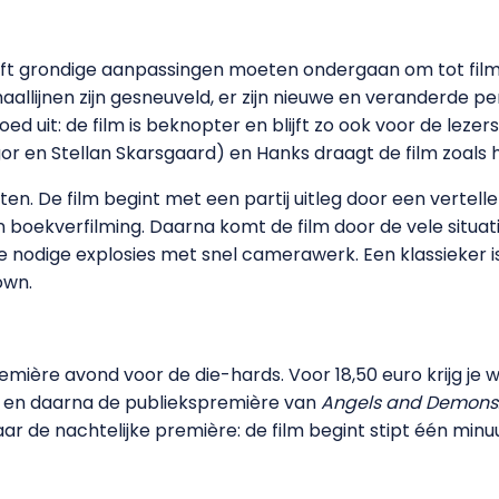
ft grondige aanpassingen moeten ondergaan om tot fil
aallijnen zijn gesneuveld, er zijn nieuwe en veranderde p
 uit: de film is beknopter en blijft zo ook voor de lezer
r en Stellan Skarsgaard) en Hanks draagt de film zoals hi
en. De film begint met een partij uitleg door een vertell
en boekverfilming. Daarna komt de film door de vele situat
 de nodige explosies met snel camerawerk. Een klassieker 
own.
remière avond voor de die-hards. Voor 18,50 euro krijg j
 en daarna de publiekspremière van
Angels and Demons
ar de nachtelijke première: de film begint stipt één min