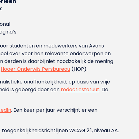
rieën
s
ional
gina’s
g voor studenten en medewerkers van Avans
ool over voor hen relevante onderwerpen en
derden is daarbij niet noodzakelijk de mening
t
Hoger Onderwijs Persbureau
(HOP).
nalistieke onafhankelijkheid, op basis van vrije
heid is geborgd door een
redactiestatuut
. De
kedIn
. Een keer per jaar verschijnt er een
 toegankelijkheidsrichtlijnen WCAG 2.1, niveau AA.