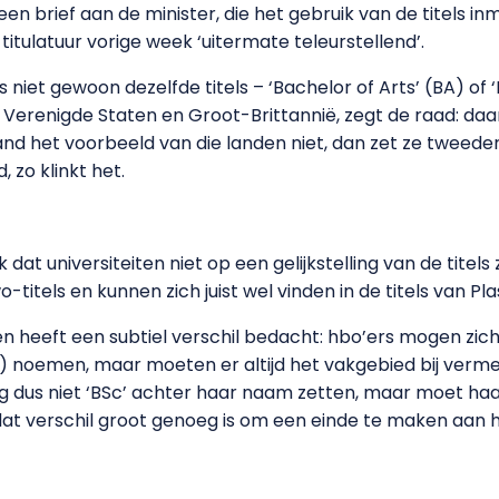
n een brief aan de minister, die het gebruik van de titels 
tulatuur vorige week ‘uitermate teleurstellend’.
niet gewoon dezelfde titels – ‘Bachelor of Arts’ (BA) of ‘
e Verenigde Staten en Groot-Brittannië, zegt de raad: d
land het voorbeeld van die landen niet, dan zet ze tweede
 zo klinkt het.
t universiteiten niet op een gelijkstelling van de titels z
o-titels en kunnen zich juist wel vinden in de titels van Pla
en heeft een subtiel verschil bedacht: hbo’ers mogen zich 
Sc) noemen, maar moeten er altijd het vakgebied bij ver
dus niet ‘BSc’ achter haar naam zetten, maar moet haar v
 dat verschil groot genoeg is om een einde te maken aan 