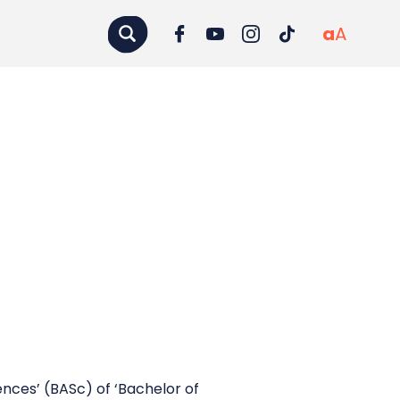
a
A
ences’ (BASc) of ‘Bachelor of