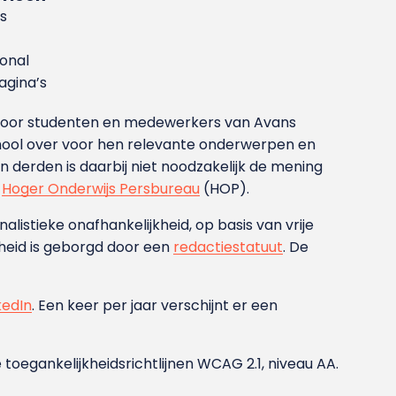
s
ional
gina’s
g voor studenten en medewerkers van Avans
ool over voor hen relevante onderwerpen en
derden is daarbij niet noodzakelijk de mening
t
Hoger Onderwijs Persbureau
(HOP).
nalistieke onafhankelijkheid, op basis van vrije
heid is geborgd door een
redactiestatuut
. De
kedIn
. Een keer per jaar verschijnt er een
 toegankelijkheidsrichtlijnen WCAG 2.1, niveau AA.