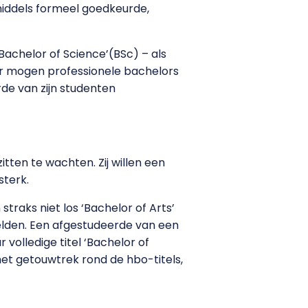
inmiddels formeel goedkeurde,
Bachelor of Science’(BSc) – als
aar mogen professionele bachelors
rde van zijn studenten
itten te wachten. Zij willen een
sterk.
straks niet los ‘Bachelor of Arts’
melden. Een afgestudeerde van een
olledige titel ‘Bachelor of
het getouwtrek rond de hbo-titels,