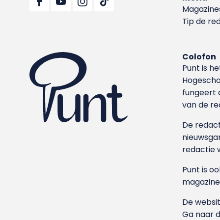
Magazine
Tip de re
Colofon
Punt is h
Hoge­sch
fungeert 
van de re
De redacti
nieuwsgar
redactie 
Punt is o
magazine
De websit
Ga naar 