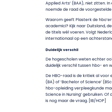
Applied Arts’ (BAA), niet zitten. I
noemde de raad de voorgestelde ti
Waarom geeft Plasterk de hbo’ers 
academici? Kijk naar Duitsland, d
de titels wél voeren. Volgt Neder
internationaal op een achterstand,
Duidelijk verschil
De hogescholen weten echter ook da
duidelijk verschil tussen hbo- en w
De HBO-raad is de kritiek al voor 
(BA) of ‘Bachelor of Science’ (B
hbo-opleiding verpleegkunde mag 
Science in Nursing’ gebruiken. Of
is nog maar de vraag. [IB/HOP]