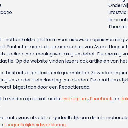
s
Onderwij
dactie
Lifestyle
Internat
Themapa
et onafhankelijke platform voor nieuws en opinievormin
ool. Punt informeert de gemeenschap van Avans Hogesch
als podium voor meningsvorming en debat. De mening van 
dactie. Op de website vinden lezers ook artikelen van he
e bestaat uit professionele journalisten. Zij werken in jour
ing en zonder beïnvloeding van derden. De onafhankelijk
wordt bijgestaan door een Redactieraad.
ok te vinden op social media:
Instragram
,
Facebook
en
Lin
.
e punt.avans.nl voldoet gedeeltelijk aan de internationale
de
toegankelijkheidsverklaring
.