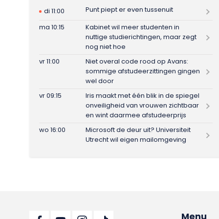
Punt piept er even tussenuit
di 11:00
ma 10:15
Kabinet wil meer studenten in
nuttige studierichtingen, maar zegt
nog niet hoe
vr 11:00
Niet overal code rood op Avans:
sommige afstudeerzittingen gingen
wel door
vr 09:15
Iris maakt met één blik in de spiegel
onveiligheid van vrouwen zichtbaar
en wint daarmee afstudeerprijs
wo 16:00
Microsoft de deur uit? Universiteit
Utrecht wil eigen mailomgeving
Menu