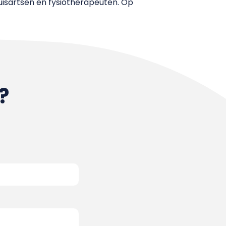
uisartsen en fysiotherapeuten. Op
?