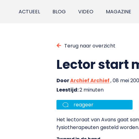
ACTUEEL
BLOG
VIDEO
MAGAZINE
Terug naar overzicht
Lector star
Door
Archief Archief
, 08 mei 20
Leestijd:
2 minuten
reageer
Het lectoraat van Avans gaat s
fysiotherapeuten gesteld worden.
Zwaard in de hand