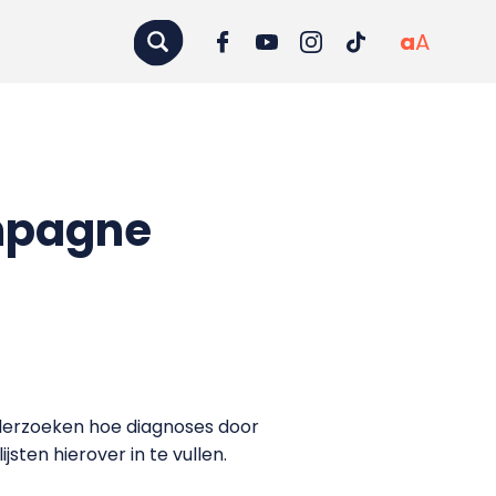
a
A
ampagne
derzoeken hoe diagnoses door
ten hierover in te vullen.