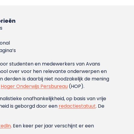
rieën
s
ional
gina’s
g voor studenten en medewerkers van Avans
ool over voor hen relevante onderwerpen en
derden is daarbij niet noodzakelijk de mening
t
Hoger Onderwijs Persbureau
(HOP).
nalistieke onafhankelijkheid, op basis van vrije
heid is geborgd door een
redactiestatuut
. De
kedIn
. Een keer per jaar verschijnt er een