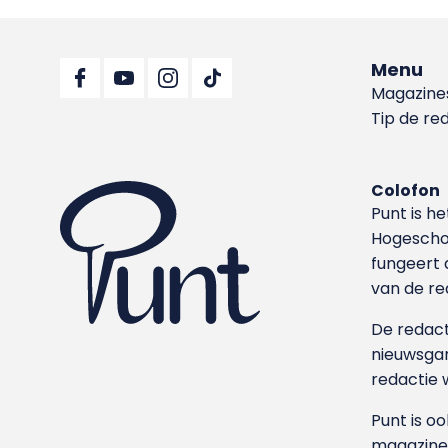
Menu
Magazine
Tip de re
Colofon
Punt is h
Hoge­sch
fungeert 
van de re
De redacti
nieuwsgar
redactie 
Punt is o
magazine