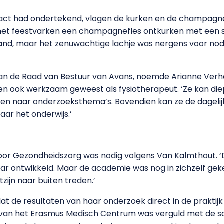
ract had ondertekend, vlogen de kurken en de champagne
t het feestvarken een champagnefles ontkurken met een 
nd, maar het zenuwachtige lachje was nergens voor nodi
van de Raad van Bestuur van Avans, noemde Arianne Verhag
en ook werkzaam geweest als fysiotherapeut. ‘Ze kan diep
en naar onderzoeksthema’s. Bovendien kan ze de dagelij
ar het onderwijs.’
oor Gezondheidszorg was nodig volgens Van Kalmthout. ‘
jaar ontwikkeld. Maar de academie was nog in zichzelf ge
ijn naar buiten treden.’
at de resultaten van haar onderzoek direct in de praktij
ls van het Erasmus Medisch Centrum was verguld met de