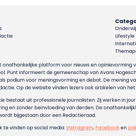
Catego
s
Onderwij
dactie
Lifestyle
Internat
Themapa
et onafhankelijke platform voor nieuws en opinievormin
ool. Punt informeert de gemeenschap van Avans Hogesch
als podium voor meningsvorming en debat. De mening van 
dactie. Op de website vinden lezers ook artikelen van he
e bestaat uit professionele journalisten. Zij werken in jour
ing en zonder beïnvloeding van derden. De onafhankelijk
wordt bijgestaan door een Redactieraad.
ok te vinden op social media:
Instragram
,
Facebook
en
Lin
.