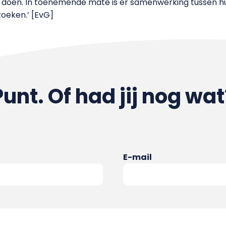
k doen. In toenemende mate is er samenwerking tussen h
zoeken.’ [EvG]
Punt. Of had jij nog wat
E-mail