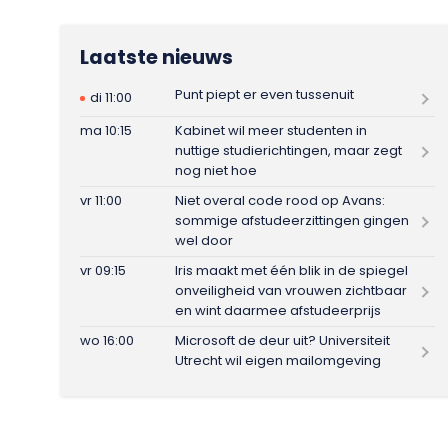
Laatste nieuws
Punt piept er even tussenuit
di 11:00
ma 10:15
Kabinet wil meer studenten in
nuttige studierichtingen, maar zegt
nog niet hoe
vr 11:00
Niet overal code rood op Avans:
sommige afstudeerzittingen gingen
wel door
vr 09:15
Iris maakt met één blik in de spiegel
onveiligheid van vrouwen zichtbaar
en wint daarmee afstudeerprijs
wo 16:00
Microsoft de deur uit? Universiteit
Utrecht wil eigen mailomgeving