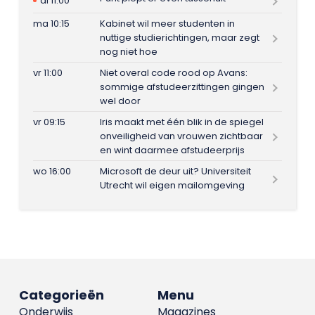
di 11:00
ma 10:15
Kabinet wil meer studenten in
nuttige studierichtingen, maar zegt
nog niet hoe
vr 11:00
Niet overal code rood op Avans:
sommige afstudeerzittingen gingen
wel door
vr 09:15
Iris maakt met één blik in de spiegel
onveiligheid van vrouwen zichtbaar
en wint daarmee afstudeerprijs
wo 16:00
Microsoft de deur uit? Universiteit
Utrecht wil eigen mailomgeving
Categorieën
Menu
Onderwijs
Magazines