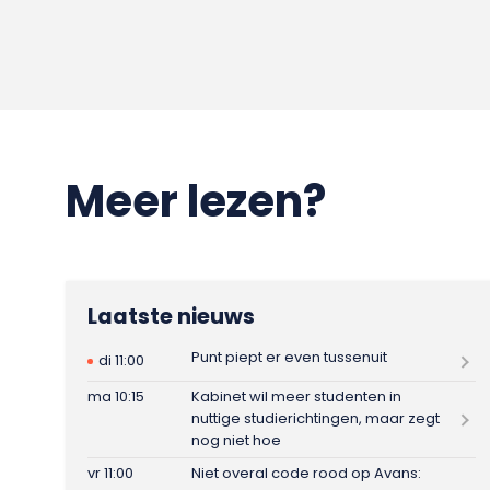
Meer lezen?
Laatste nieuws
Punt piept er even tussenuit
di 11:00
ma 10:15
Kabinet wil meer studenten in
nuttige studierichtingen, maar zegt
nog niet hoe
vr 11:00
Niet overal code rood op Avans: