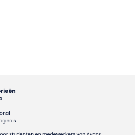
rieën
s
ional
gina’s
g voor studenten en medewerkers van Avans