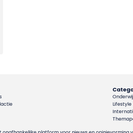
Catego
s
Onderwij
dactie
Lifestyle
Internat
Themapa
et onafhankelijke platform voor nieuws en opinievormin