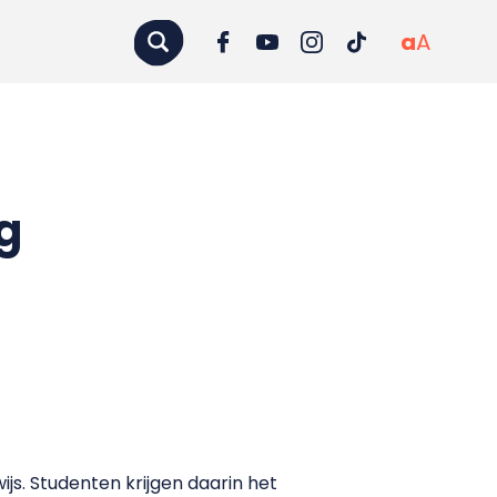
a
A
g
js. Studenten krijgen daarin het