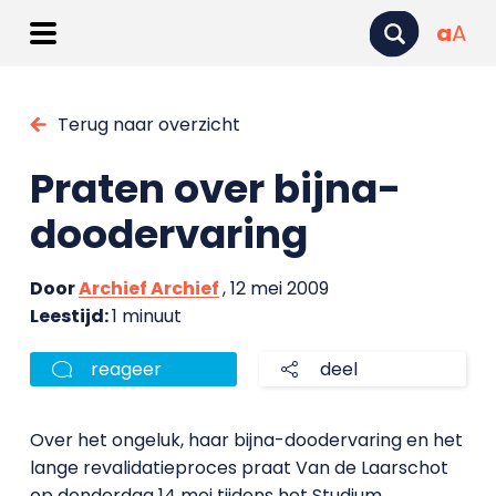
a
A
Terug naar overzicht
Praten over bijna-
doodervaring
Door
Archief Archief
, 12 mei 2009
Leestijd:
1 minuut
reageer
deel
Over het ongeluk, haar bijna-doodervaring en het
lange revalidatieproces praat Van de Laarschot
op donderdag 14 mei tijdens het Studium