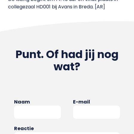
collegezaal HD001 bij Avans in Breda. [AR]
Punt. Of had jij nog
wat?
Naam
E-mail
Reactie