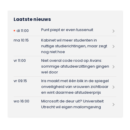
Laatste nieuws
Punt piept er even tussenuit
di 11:00
ma 10:15
Kabinet wil meer studenten in
nuttige studierichtingen, maar zegt
nog niet hoe
vr 11:00
Niet overal code rood op Avans:
sommige afstudeerzittingen gingen
wel door
vr 09:15
Iris maakt met één blik in de spiegel
onveiligheid van vrouwen zichtbaar
en wint daarmee afstudeerprijs
wo 16:00
Microsoft de deur uit? Universiteit
Utrecht wil eigen mailomgeving