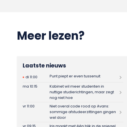
Meer lezen?
Laatste nieuws
Punt piept er even tussenuit
di 11:00
ma 10:15
Kabinet wil meer studenten in
nuttige studierichtingen, maar zegt
nog niet hoe
vr 11:00
Niet overal code rood op Avans:
sommige afstudeerzittingen gingen
wel door
vr 09:15
Iris maakt met één blik in de spiegel