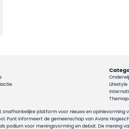
Catego
s
Onderwij
dactie
Lifestyle
Internat
Themapa
et onafhankelijke platform voor nieuws en opinievormin
ool. Punt informeert de gemeenschap van Avans Hogesch
als podium voor meningsvorming en debat. De mening van 