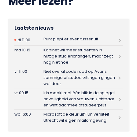
Meer lezen?
Laatste nieuws
Punt piept er even tussenuit
di 11:00
ma 10:15
Kabinet wil meer studenten in
nuttige studierichtingen, maar zegt
nog niet hoe
vr 11:00
Niet overal code rood op Avans:
sommige afstudeerzittingen gingen
wel door
vr 09:15
Iris maakt met één blik in de spiegel
onveiligheid van vrouwen zichtbaar
en wint daarmee afstudeerprijs
wo 16:00
Microsoft de deur uit? Universiteit
Utrecht wil eigen mailomgeving