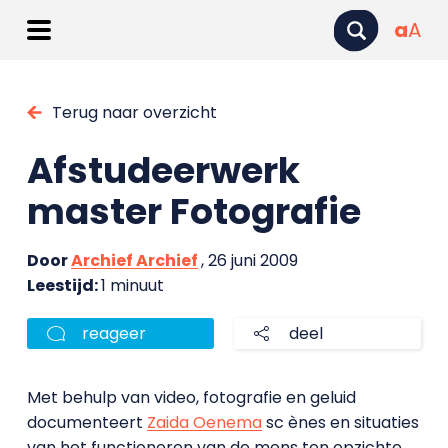
a
A
Terug naar overzicht
Afstudeerwerk
master Fotografie
Door
Archief Archief
, 26 juni 2009
Leestijd:
1 minuut
reageer
deel
Met behulp van video, fotografie en geluid
documenteert
Zaida Oenema
sc
è
nes en situaties
van het functioneren van de mens ten opzichte