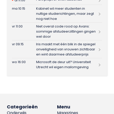
di 11:00
ma 10:15
Kabinet wil meer studenten in
nuttige studierichtingen, maar zegt
nog niet hoe
vr 11:00
Niet overal code rood op Avans:
sommige afstudeerzittingen gingen
wel door
vr 09:15
Iris maakt met één blik in de spiegel
onveiligheid van vrouwen zichtbaar
en wint daarmee afstudeerprijs
wo 16:00
Microsoft de deur uit? Universiteit
Utrecht wil eigen mailomgeving
Categorieën
Menu
Onderwijs
Magazines