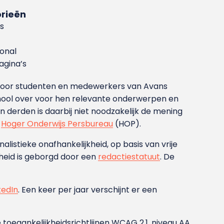
rieën
s
ional
gina’s
g voor studenten en medewerkers van Avans
ool over voor hen relevante onderwerpen en
derden is daarbij niet noodzakelijk de mening
t
Hoger Onderwijs Persbureau
(HOP).
nalistieke onafhankelijkheid, op basis van vrije
heid is geborgd door een
redactiestatuut
. De
kedIn
. Een keer per jaar verschijnt er een
 toegankelijkheidsrichtlijnen WCAG 2.1, niveau AA.