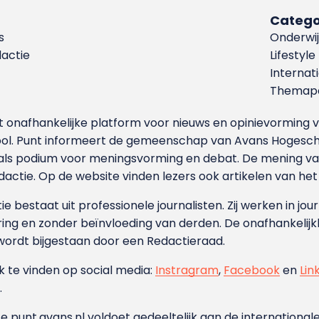
Catego
s
Onderwij
dactie
Lifestyle
Internat
Themapa
et onafhankelijke platform voor nieuws en opinievormin
ool. Punt informeert de gemeenschap van Avans Hogesch
als podium voor meningsvorming en debat. De mening van 
dactie. Op de website vinden lezers ook artikelen van he
e bestaat uit professionele journalisten. Zij werken in jour
ing en zonder beïnvloeding van derden. De onafhankelijk
wordt bijgestaan door een Redactieraad.
ok te vinden op social media:
Instragram
,
Facebook
en
Lin
.
e punt.avans.nl voldoet gedeeltelijk aan de internationale