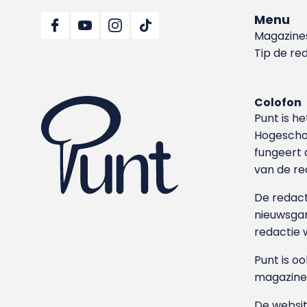
Menu
Magazine
Tip de re
Colofon
Punt is h
Hoge­sch
fungeert 
van de re
De redacti
nieuwsgar
redactie 
Punt is o
magazine
De websit