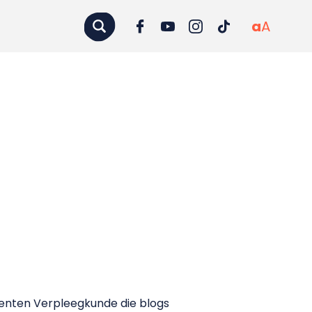
a
A
enten Verpleegkunde die blogs