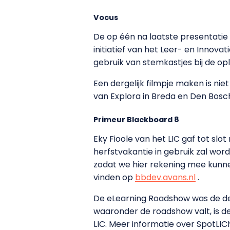
Vocus
De op één na laatste presentatie
initiatief van het Leer- en Innov
gebruik van stemkastjes bij de op
Een dergelijk filmpje maken is ni
van Explora in Breda en Den Bosch 
Primeur Blackboard 8
Eky Fioole van het LIC gaf tot sl
herfstvakantie in gebruik zal wor
zodat we hier rekening mee kunne
vinden op
bbdev.avans.nl
.
De eLearning Roadshow was de der
waaronder de roadshow valt, is 
LIC. Meer informatie over SpotLIC