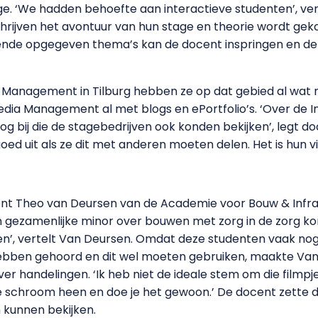
e. ‘We hadden behoefte aan interactieve studenten’, ver
chrijven het avontuur van hun stage en theorie wordt gek
llende opgegeven thema’s kan de docent inspringen en d
n Management in Tilburg hebben ze op dat gebied al wat
imedia Management al met blogs en ePortfolio’s. ‘Over de
 bij die de stagebedrijven ook konden bekijken’, legt do
goed uit als ze dit met anderen moeten delen. Het is hun vi
ent Theo van Deursen van de Academie voor Bouw & Infra.
 een gezamenlijke minor over bouwen met zorg in de zorg 
n’, vertelt Van Deursen. Omdat deze studenten vaak nog
ben gehoord en dit wel moeten gebruiken, maakte Van 
er handelingen. ‘Ik heb niet de ideale stem om die filmpj
 schroom heen en doe je het gewoon.’ De docent zette de
n kunnen bekijken.