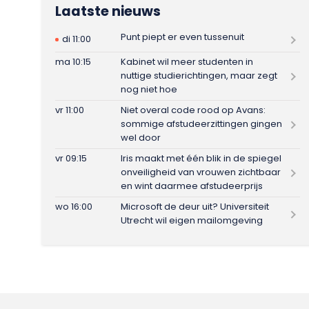
Laatste nieuws
Punt piept er even tussenuit
di 11:00
ma 10:15
Kabinet wil meer studenten in
nuttige studierichtingen, maar zegt
nog niet hoe
vr 11:00
Niet overal code rood op Avans:
sommige afstudeerzittingen gingen
wel door
vr 09:15
Iris maakt met één blik in de spiegel
onveiligheid van vrouwen zichtbaar
en wint daarmee afstudeerprijs
wo 16:00
Microsoft de deur uit? Universiteit
Utrecht wil eigen mailomgeving