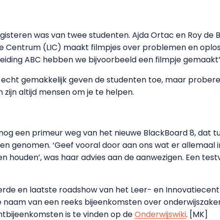
 gisteren was van twee studenten. Ajda Ortac en Roy de 
atie Centrum (LIC) maakt filmpjes over problemen en oplo
leiding ABC hebben we bijvoorbeeld een filmpje gemaakt’,
et echt gemakkelijk geven de studenten toe, maar proberen
zijn altijd mensen om je te helpen.
ot nog een primeur weg van het nieuwe BlackBoard 8, dat 
den genomen. ‘Geef vooral door aan ons wat er allemaal i
n houden’, was haar advies aan de aanwezigen. Een testve
de en laatste roadshow van het Leer- en Innovatiecentru
de naam van een reeks bijeenkomsten over onderwijszake
htbijeenkomsten is te vinden op de
Onderwijswiki
. [MK]