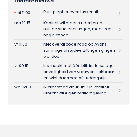
Laatste nieuws
Punt piept er even tussenuit
di 11:00
ma 10:15
Kabinet wil meer studenten in
nuttige studierichtingen, maar zegt
nog niet hoe
vr 11:00
Niet overal code rood op Avans:
sommige afstudeerzittingen gingen
wel door
vr 09:15
Iris maakt met één blik in de spiegel
onveiligheid van vrouwen zichtbaar
en wint daarmee afstudeerprijs
wo 16:00
Microsoft de deur uit? Universiteit
Utrecht wil eigen mailomgeving