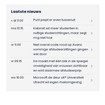
Laatste nieuws
Punt piept er even tussenuit
di 11:00
ma 10:15
Kabinet wil meer studenten in
nuttige studierichtingen, maar zegt
nog niet hoe
vr 11:00
Niet overal code rood op Avans:
sommige afstudeerzittingen gingen
wel door
vr 09:15
Iris maakt met één blik in de spiegel
onveiligheid van vrouwen zichtbaar
en wint daarmee afstudeerprijs
wo 16:00
Microsoft de deur uit? Universiteit
Utrecht wil eigen mailomgeving