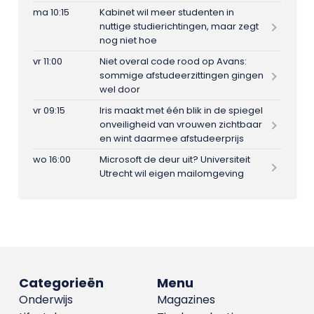
ma 10:15
Kabinet wil meer studenten in
nuttige studierichtingen, maar zegt
nog niet hoe
vr 11:00
Niet overal code rood op Avans:
sommige afstudeerzittingen gingen
wel door
vr 09:15
Iris maakt met één blik in de spiegel
onveiligheid van vrouwen zichtbaar
en wint daarmee afstudeerprijs
wo 16:00
Microsoft de deur uit? Universiteit
Utrecht wil eigen mailomgeving
Categorieën
Menu
Onderwijs
Magazines