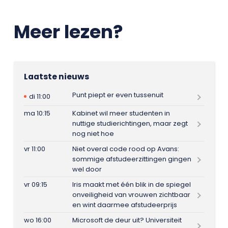
Meer lezen?
Laatste nieuws
Punt piept er even tussenuit
di 11:00
ma 10:15
Kabinet wil meer studenten in
nuttige studierichtingen, maar zegt
nog niet hoe
vr 11:00
Niet overal code rood op Avans:
sommige afstudeerzittingen gingen
wel door
vr 09:15
Iris maakt met één blik in de spiegel
onveiligheid van vrouwen zichtbaar
en wint daarmee afstudeerprijs
wo 16:00
Microsoft de deur uit? Universiteit