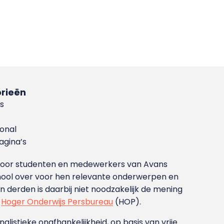
rieën
s
ional
gina’s
g voor studenten en medewerkers van Avans
ool over voor hen relevante onderwerpen en
derden is daarbij niet noodzakelijk de mening
t
Hoger Onderwijs Persbureau
(HOP).
nalistieke onafhankelijkheid, op basis van vrije