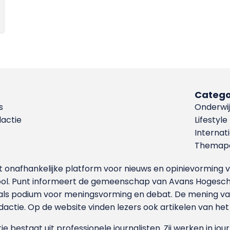
Catego
s
Onderwij
dactie
Lifestyle
Internat
Themapa
et onafhankelijke platform voor nieuws en opinievormin
ool. Punt informeert de gemeenschap van Avans Hogesch
als podium voor meningsvorming en debat. De mening van 
dactie. Op de website vinden lezers ook artikelen van he
e bestaat uit professionele journalisten. Zij werken in jour