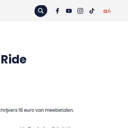
a
A
 Ride
chrijvers 16 euro van meebetalen.