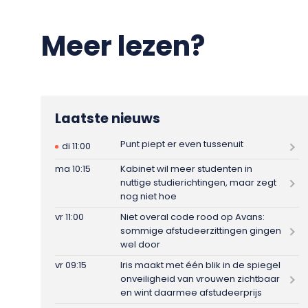
Meer lezen?
Laatste nieuws
Punt piept er even tussenuit
di 11:00
ma 10:15
Kabinet wil meer studenten in
nuttige studierichtingen, maar zegt
nog niet hoe
vr 11:00
Niet overal code rood op Avans:
sommige afstudeerzittingen gingen
wel door
vr 09:15
Iris maakt met één blik in de spiegel
onveiligheid van vrouwen zichtbaar
en wint daarmee afstudeerprijs