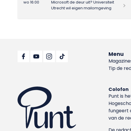
wo 16:00
Microsoft de deur uit? Universiteit
Utrecht wil eigen mailomgeving
Menu
Magazine
Tip de re
Colofon
Punt is h
Hoge­sch
fungeert 
van de re
De redacti