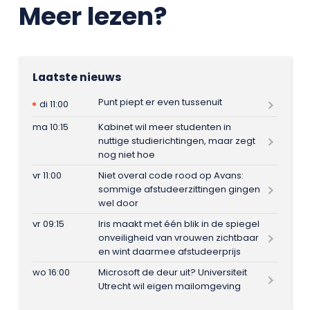
Meer lezen?
Laatste nieuws
Punt piept er even tussenuit
di 11:00
ma 10:15
Kabinet wil meer studenten in
nuttige studierichtingen, maar zegt
nog niet hoe
vr 11:00
Niet overal code rood op Avans:
sommige afstudeerzittingen gingen
wel door
vr 09:15
Iris maakt met één blik in de spiegel
onveiligheid van vrouwen zichtbaar
en wint daarmee afstudeerprijs
wo 16:00
Microsoft de deur uit? Universiteit
Utrecht wil eigen mailomgeving