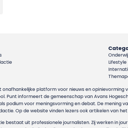
Catego
s
Onderwij
dactie
Lifestyle
Internat
Themapa
et onafhankelijke platform voor nieuws en opinievormin
ool. Punt informeert de gemeenschap van Avans Hogesch
als podium voor meningsvorming en debat. De mening van 
dactie. Op de website vinden lezers ook artikelen van he
e bestaat uit professionele journalisten. Zij werken in jour