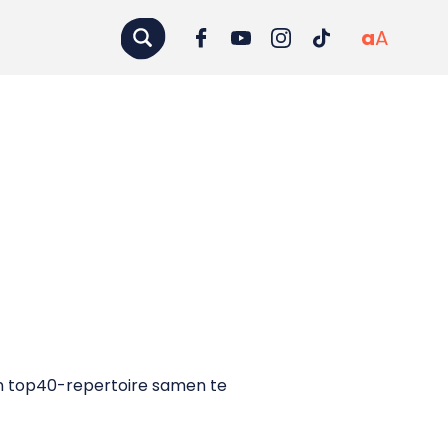
a
A
en top40-repertoire samen te