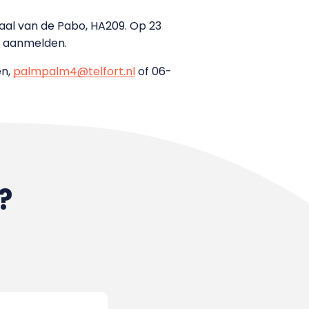
kaal van de Pabo, HA209. Op 23
n aanmelden.
en,
palmpalm4@telfort.nl
of 06-
?