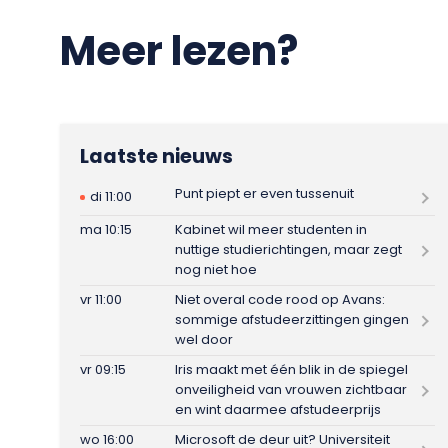
Meer lezen?
Laatste nieuws
Punt piept er even tussenuit
di 11:00
ma 10:15
Kabinet wil meer studenten in
nuttige studierichtingen, maar zegt
nog niet hoe
vr 11:00
Niet overal code rood op Avans:
sommige afstudeerzittingen gingen
wel door
vr 09:15
Iris maakt met één blik in de spiegel
onveiligheid van vrouwen zichtbaar
en wint daarmee afstudeerprijs
wo 16:00
Microsoft de deur uit? Universiteit