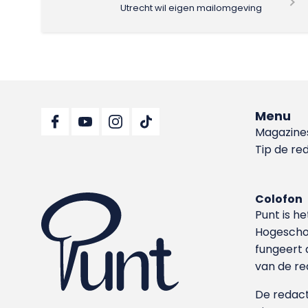
Utrecht wil eigen mailomgeving
Menu
Magazine
Tip de re
Colofon
Punt is h
Hoge­sch
fungeert 
van de re
De redacti