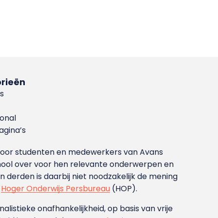
rieën
s
ional
gina’s
g voor studenten en medewerkers van Avans
ool over voor hen relevante onderwerpen en
derden is daarbij niet noodzakelijk de mening
t
Hoger Onderwijs Persbureau
(HOP).
nalistieke onafhankelijkheid, op basis van vrije