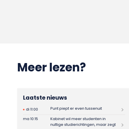
Meer lezen?
Laatste nieuws
Punt piept er even tussenuit
di 11:00
ma 10:15
Kabinet wil meer studenten in
nuttige studierichtingen, maar zegt