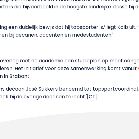
ters die bijvoorbeeld in de hoogste landelijke klasse bij 
 een duidelijk bewijs dat hij topsporter is,’ legt Kalb uit.
onen bij decanen, docenten en medestudenten.'
in overleg met de academie een studieplan op maat aang
deren. Het initiatief voor deze samenwerking komt vanuit
n in Brabant.
 decaan José Stikkers benoemd tot topsportcoördinator
 ook bij de overige decanen terecht.'[CT]