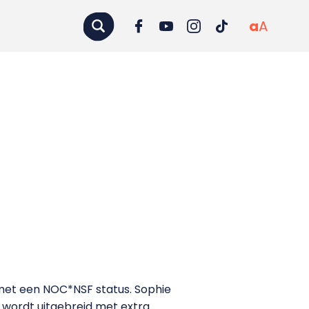
a
A
met een NOC*NSF status. Sophie
 wordt uitgebreid met extra