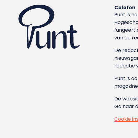
Colofon
Punt is h
Hoge­sch
fungeert 
van de re
De redacti
nieuwsgar
redactie 
Punt is o
magazine
De websit
Ga naar 
Cookie in