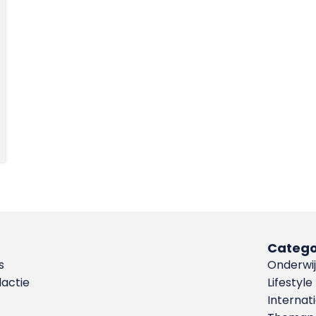
Catego
s
Onderwij
dactie
Lifestyle
Internat