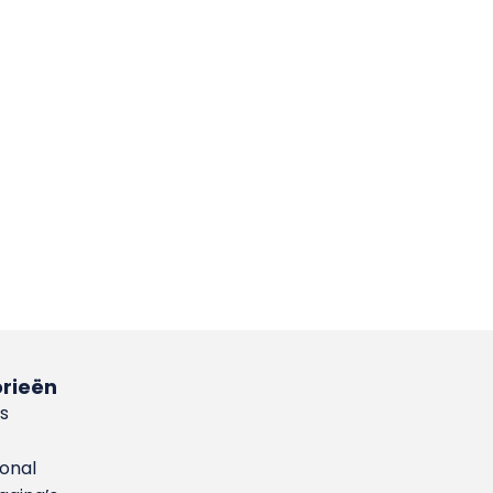
rieën
s
ional