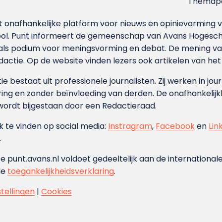
Themapa
et onafhankelijke platform voor nieuws en opinievormin
ool. Punt informeert de gemeenschap van Avans Hogesch
als podium voor meningsvorming en debat. De mening van 
dactie. Op de website vinden lezers ook artikelen van he
e bestaat uit professionele journalisten. Zij werken in jour
ing en zonder beïnvloeding van derden. De onafhankelijk
wordt bijgestaan door een Redactieraad.
ok te vinden op social media:
Instragram
,
Facebook
en
Lin
.
e punt.avans.nl voldoet gedeeltelijk aan de internationale
de
toegankelijkheidsverklaring
.
stellingen
|
Cookies