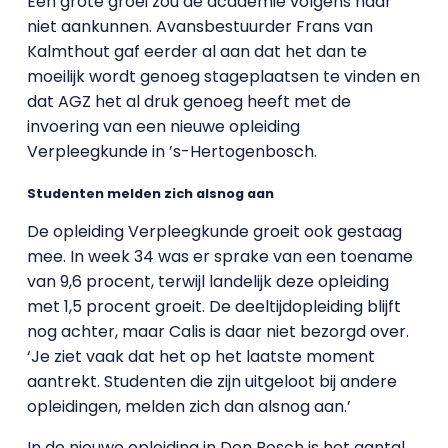
Een grote groei zou de academie volgens haar
niet aankunnen. Avansbestuurder Frans van
Kalmthout gaf eerder al aan dat het dan te
moeilijk wordt genoeg stageplaatsen te vinden en
dat AGZ het al druk genoeg heeft met de
invoering van een nieuwe opleiding
Verpleegkunde in ’s-Hertogenbosch.
Studenten melden zich alsnog aan
De opleiding Verpleegkunde groeit ook gestaag
mee. In week 34 was er sprake van een toename
van 9,6 procent, terwijl landelijk deze opleiding
met 1,5 procent groeit. De deeltijdopleiding blijft
nog achter, maar Calis is daar niet bezorgd over.
‘Je ziet vaak dat het op het laatste moment
aantrekt. Studenten die zijn uitgeloot bij andere
opleidingen, melden zich dan alsnog aan.’
In de nieuwe opleiding in Den Bosch is het aantal