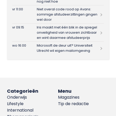
nog niet hoe
vr 11:00
Niet overal code rood op Avans:
sommige afstudeerzittingen gingen
wel door
vr 09:15
Iris maakt met één blik in de spiegel
onveiligheid van vrouwen zichtbaar
en wint daarmee afstudeerprijs
wo 16:00
Microsoft de deur uit? Universiteit
Utrecht wil eigen mailomgeving
Categorieën
Menu
Onderwijs
Magazines
Lifestyle
Tip de redactie
International