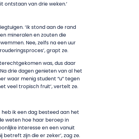
uit ontstaan van drie weken.’
liegtuigen. ‘Ik stond aan de rand
en mineralen en zouten die
 zwemmen. Nee, zelfs na een uur
erouderingsproces’, grapt ze.
ik terechtgekomen was, dus daar
’ Na drie dagen genieten van al het
mer waar menig student “u” tegen
t veel tropisch fruit’, vertelt ze.
ok heb ik een dag besteed aan het
ilde weten hoe haar beroep in
onlijke interesse en een vanuit
etreft zijn die er zeker’, zag ze.