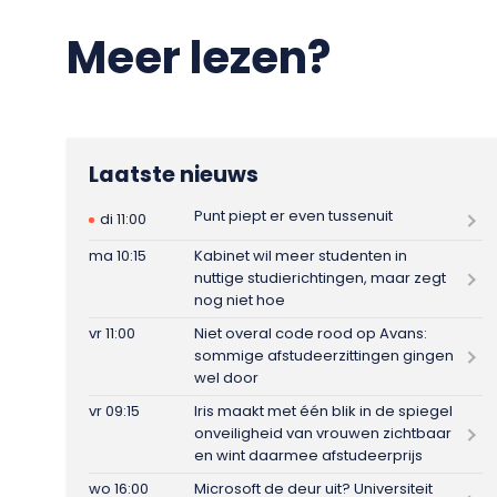
Meer lezen?
Laatste nieuws
Punt piept er even tussenuit
di 11:00
ma 10:15
Kabinet wil meer studenten in
nuttige studierichtingen, maar zegt
nog niet hoe
vr 11:00
Niet overal code rood op Avans:
sommige afstudeerzittingen gingen
wel door
vr 09:15
Iris maakt met één blik in de spiegel
onveiligheid van vrouwen zichtbaar
en wint daarmee afstudeerprijs
wo 16:00
Microsoft de deur uit? Universiteit