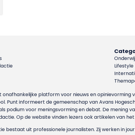
Catego
s
Onderwij
dactie
Lifestyle
Internat
Themapa
et onafhankelijke platform voor nieuws en opinievormin
ool. Punt informeert de gemeenschap van Avans Hogesch
als podium voor meningsvorming en debat. De mening van 
dactie. Op de website vinden lezers ook artikelen van he
e bestaat uit professionele journalisten. Zij werken in jour