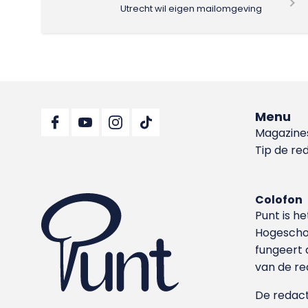
Utrecht wil eigen mailomgeving
Menu
Magazine
Tip de re
Colofon
Punt is h
Hoge­sch
fungeert 
van de re
De redacti