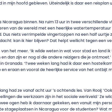
 in mijn hoofd gebleven. Uiteindelijk is daar een reisplan 
rs Nicaragua binnen. Na ruim 13 uur in twee verschillende v
eren van de wereld met een heerlijke watertemperatuur 
. Dus niets verrimpelde vingertoppen na een half uurtje
acht: kan ik hier blijven? Dat helpt wellicht tegen een v
 van het meer. ‘Ik wilde weten in wat voor stad en land 
n dan zijn er nog al die andere reizigers die je ontmoet.
n in Granada. ‘Twee weken lang had ik daar een hostelka
 en eraan en vooral de heerlijke service van het ontbijt me
ang had ze vanaf acht uur ’s ochtends les. Van Rooij: ‘O
ellingen die werkzaam zijn in het sociale werkveld.’ Ze w
wee ogen heb ik daarnaar gekeken, een vanuit mijn perso
kte stageplaatsen in Nicaragua voor de studenten? Wat mij b