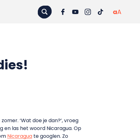
a
A
dies!
e zomer. ‘Wat doe je dan?’, vroeg
ang en las het woord Nicaragua. Op
 om
Nicaragua
te googlen. Zo