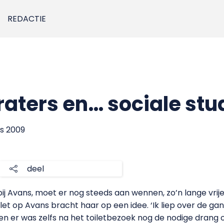
REDACTIE
raters en… sociale stu
us 2009
deel
bij Avans, moet er nog steeds aan wennen, zo’n lange vrij
oilet op Avans bracht haar op een idee. ‘Ik liep over de g
 en er was zelfs na het toiletbezoek nog de nodige drang