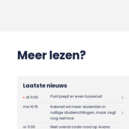
Meer lezen?
Laatste nieuws
Punt piept er even tussenuit
di 11:00
ma 10:15
Kabinet wil meer studenten in
nuttige studierichtingen, maar zegt
nog niet hoe
vr 11:00
Niet overal code rood op Avans: