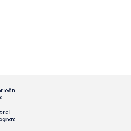
rieën
s
ional
gina’s