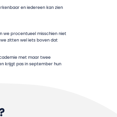
erkenbaar en iedereen kan zien
en we procentueel misschien niet
we zitten wel iets boven dat
n academie met maar twee
en krijgt pas in september hun
?