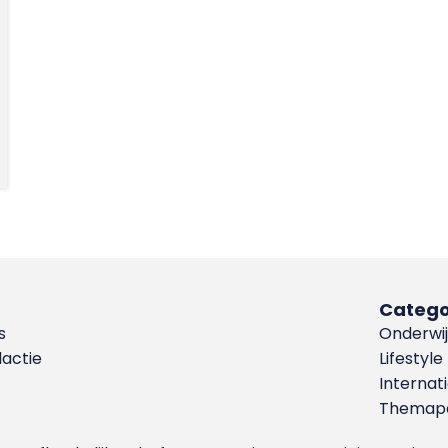
Catego
s
Onderwij
dactie
Lifestyle
Internat
Themapa