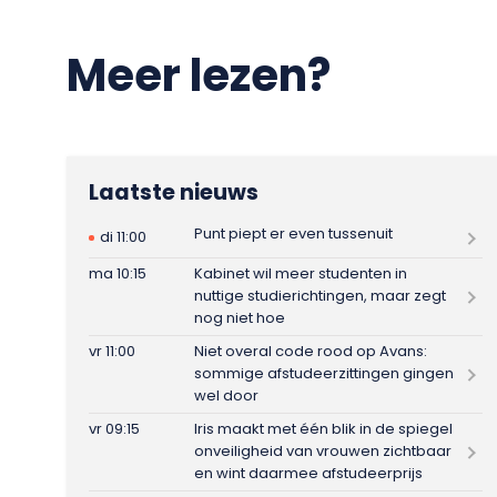
Meer lezen?
Laatste nieuws
Punt piept er even tussenuit
di 11:00
ma 10:15
Kabinet wil meer studenten in
nuttige studierichtingen, maar zegt
nog niet hoe
vr 11:00
Niet overal code rood op Avans:
sommige afstudeerzittingen gingen
wel door
vr 09:15
Iris maakt met één blik in de spiegel
onveiligheid van vrouwen zichtbaar
en wint daarmee afstudeerprijs