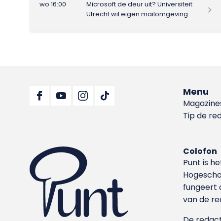
wo 16:00
Microsoft de deur uit? Universiteit
Utrecht wil eigen mailomgeving
Menu
Magazine
Tip de re
Colofon
Punt is h
Hoge­sch
fungeert 
van de re
De redacti