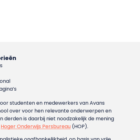
rieën
s
ional
gina’s
g voor studenten en medewerkers van Avans
ool over voor hen relevante onderwerpen en
derden is daarbij niet noodzakelijk de mening
t
Hoger Onderwijs Persbureau
(HOP).
nalistieke onafhankelijkheid, op basis van vrije