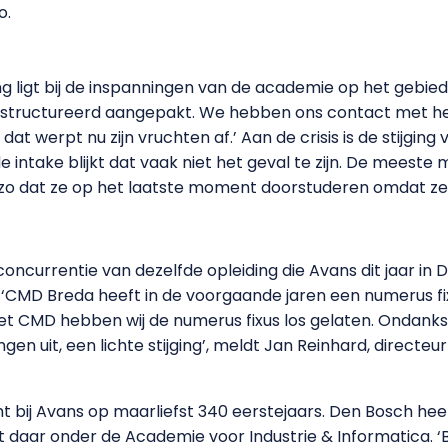
o.
ging ligt bij de inspanningen van de academie op het gebi
gestructureerd aangepakt. We hebben ons contact met h
 werpt nu zijn vruchten af.’ Aan de crisis is de stijging v
de intake blijkt dat vaak niet het geval te zijn. De meeste
t zo dat ze op het laatste moment doorstuderen omdat ze
oncurrentie van dezelfde opleiding die Avans dit jaar in 
. ‘CMD Breda heeft in de voorgaande jaren een numerus fi
t CMD hebben wij de numerus fixus los gelaten. Ondan
en uit, een lichte stijging’, meldt Jan Reinhard, direct
 bij Avans op maarliefst 340 eerstejaars. Den Bosch he
lt daar onder de Academie voor Industrie & Informatica. 