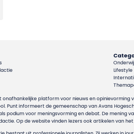
Catego
s
Onderwij
dactie
Lifestyle
Internat
Themapa
et onafhankelijke platform voor nieuws en opinievormin
ool. Punt informeert de gemeenschap van Avans Hogesch
als podium voor meningsvorming en debat. De mening van 
dactie. Op de website vinden lezers ook artikelen van he
e bestaat uit professionele journalisten. Zij werken in jour