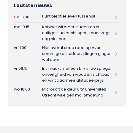
Laatste nieuws
Punt piept er even tussenuit
di 11:00
ma 10:15
Kabinet wil meer studenten in
nuttige studierichtingen, maar zegt
nog niet hoe
vr 11:00
Niet overal code rood op Avans:
sommige afstudeerzittingen gingen
wel door
vr 09:15
Iris maakt met één blik in de spiegel
onveiligheid van vrouwen zichtbaar
en wint daarmee afstudeerprijs
wo 16:00
Microsoft de deur uit? Universiteit
Utrecht wil eigen mailomgeving