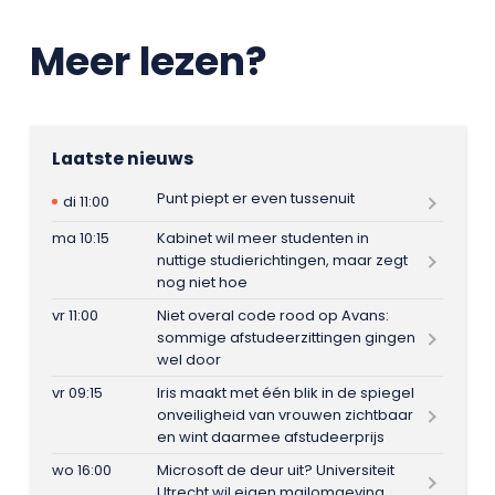
Meer lezen?
Laatste nieuws
Punt piept er even tussenuit
di 11:00
ma 10:15
Kabinet wil meer studenten in
nuttige studierichtingen, maar zegt
nog niet hoe
vr 11:00
Niet overal code rood op Avans:
sommige afstudeerzittingen gingen
wel door
vr 09:15
Iris maakt met één blik in de spiegel
onveiligheid van vrouwen zichtbaar
en wint daarmee afstudeerprijs
wo 16:00
Microsoft de deur uit? Universiteit
Utrecht wil eigen mailomgeving