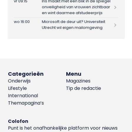
vr 09:15
Iris maakt met één blik in de spiegel
onveiligheid van vrouwen zichtbaar
en wint daarmee afstudeerprijs
wo 16:00
Microsoft de deur uit? Universiteit
Utrecht wil eigen mailomgeving
Categorieën
Menu
Onderwijs
Magazines
Lifestyle
Tip de redactie
International
Themapagina’s
Colofon
Punt is het onafhankelijke platform voor nieuws