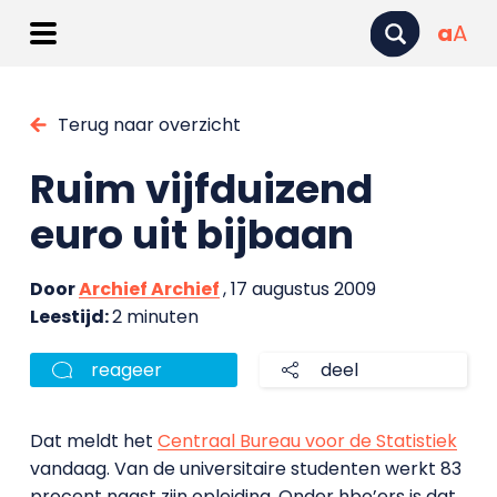
a
A
Terug naar overzicht
Ruim vijfduizend
euro uit bijbaan
Door
Archief Archief
, 17 augustus 2009
Leestijd:
2 minuten
reageer
deel
Dat meldt het
Centraal Bureau voor de Statistiek
vandaag. Van de universitaire studenten werkt 83
procent naast zijn opleiding. Onder hbo’ers is dat