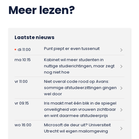
Meer lezen?
Laatste nieuws
Punt piept er even tussenuit
di 11:00
ma 10:15
Kabinet wil meer studenten in
nuttige studierichtingen, maar zegt
nog niet hoe
vr 11:00
Niet overal code rood op Avans:
sommige afstudeerzittingen gingen
wel door
vr 09:15
Iris maakt met één blik in de spiegel
onveiligheid van vrouwen zichtbaar
en wint daarmee afstudeerprijs
wo 16:00
Microsoft de deur uit? Universiteit
Utrecht wil eigen mailomgeving