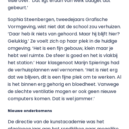
visie over. ‘Dat ligt eraan van welk budget dat
gebeurt.’
Sophia Steenbergen, tweedejaars Grafische
Vormgeving, wist niet dat de school zou verhuizen.
‘Daar heb ik niets van gehoord. Maar hij blijft hier?
Gelukkig.’ Ze voelt zich op haar plek in de huidige
omgeving. ‘Het is een fijn gebouw, klein maar je
hebt wel ruimte. De sfeer is goed en het is vlakbij
het station.’ Haar klasgenoot Marijn Spierings had
de verhuisplannen wel vernomen. ‘Het is niet erg
dat we blijven, dit is een fijne plek om te werken. Al
is het binnen erg gehorig en bloedheet. Vanwege
de slechte ventilatie mogen er ook geen nieuwe
computers komen. Dat is wel jammer.’
Nieuwe onderkomens
De directie van de kunstacademie was het
afgelopen jaar aan het rondkijken naar mogelijke