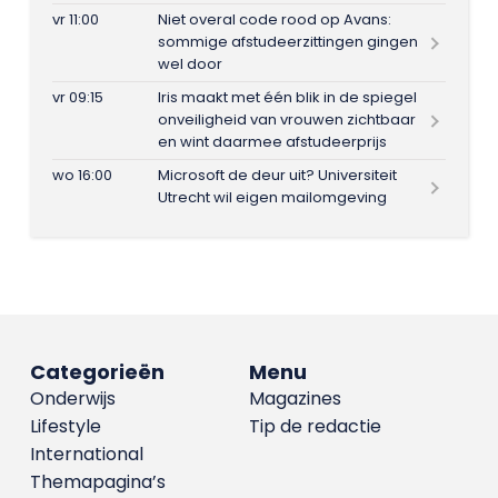
vr 11:00
Niet overal code rood op Avans:
sommige afstudeerzittingen gingen
wel door
vr 09:15
Iris maakt met één blik in de spiegel
onveiligheid van vrouwen zichtbaar
en wint daarmee afstudeerprijs
wo 16:00
Microsoft de deur uit? Universiteit
Utrecht wil eigen mailomgeving
Categorieën
Menu
Onderwijs
Magazines
Lifestyle
Tip de redactie
International
Themapagina’s