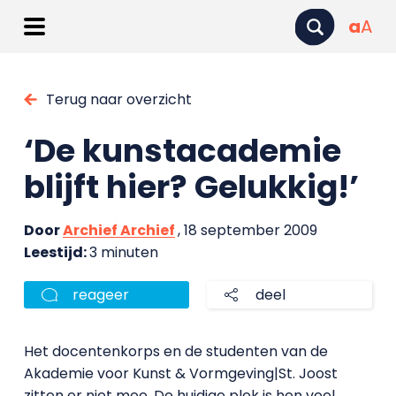
a
A
Terug naar overzicht
‘De kunstacademie
blijft hier? Gelukkig!’
Door
Archief Archief
, 18 september 2009
Leestijd:
3 minuten
reageer
deel
Het docentenkorps en de studenten van de
Akademie voor Kunst & Vormgeving|St. Joost
zitten er niet mee. De huidige plek is hen veel