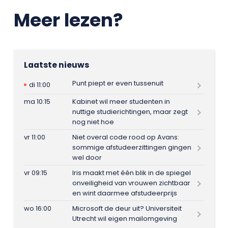
Meer lezen?
Laatste nieuws
Punt piept er even tussenuit
di 11:00
ma 10:15
Kabinet wil meer studenten in
nuttige studierichtingen, maar zegt
nog niet hoe
vr 11:00
Niet overal code rood op Avans:
sommige afstudeerzittingen gingen
wel door
vr 09:15
Iris maakt met één blik in de spiegel
onveiligheid van vrouwen zichtbaar
en wint daarmee afstudeerprijs
wo 16:00
Microsoft de deur uit? Universiteit
Utrecht wil eigen mailomgeving