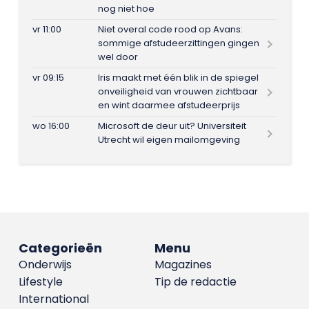
nog niet hoe
vr 11:00
Niet overal code rood op Avans:
sommige afstudeerzittingen gingen
wel door
vr 09:15
Iris maakt met één blik in de spiegel
onveiligheid van vrouwen zichtbaar
en wint daarmee afstudeerprijs
wo 16:00
Microsoft de deur uit? Universiteit
Utrecht wil eigen mailomgeving
Categorieën
Menu
Onderwijs
Magazines
Lifestyle
Tip de redactie
International