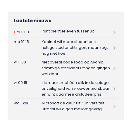
Laatste nieuws
Punt piept er even tussenuit
di 11:00
ma 10:15
Kabinet wil meer studenten in
nuttige studierichtingen, maar zegt
nog niet hoe
vr 11:00
Niet overal code rood op Avans:
sommige afstudeerzittingen gingen
wel door
vr 09:15
Iris maakt met één blik in de spiegel
onveiligheid van vrouwen zichtbaar
en wint daarmee afstudeerprijs
wo 16:00
Microsoft de deur uit? Universiteit
Utrecht wil eigen mailomgeving