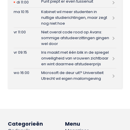
Punt piept er even tussenuit
di 11:00
ma 10:15
Kabinet wil meer studenten in
nuttige studierichtingen, maar zegt
nog niet hoe
vr 11:00
Niet overal code rood op Avans:
sommige afstudeerzittingen gingen
wel door
vr 09:15
Iris maakt met één blik in de spiegel
onveiligheid van vrouwen zichtbaar
en wint daarmee afstudeerprijs
wo 16:00
Microsoft de deur uit? Universiteit
Utrecht wil eigen mailomgeving
Categorieën
Menu