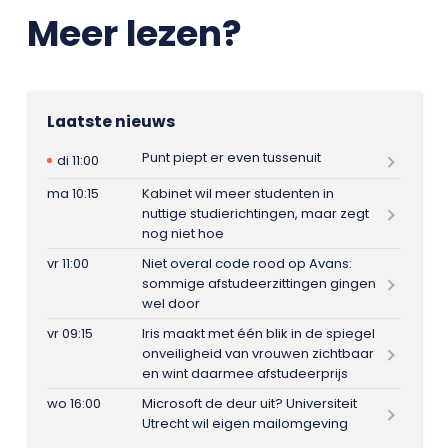
Meer lezen?
Laatste nieuws
Punt piept er even tussenuit
di 11:00
ma 10:15
Kabinet wil meer studenten in
nuttige studierichtingen, maar zegt
nog niet hoe
vr 11:00
Niet overal code rood op Avans:
sommige afstudeerzittingen gingen
wel door
vr 09:15
Iris maakt met één blik in de spiegel
onveiligheid van vrouwen zichtbaar
en wint daarmee afstudeerprijs
wo 16:00
Microsoft de deur uit? Universiteit
Utrecht wil eigen mailomgeving