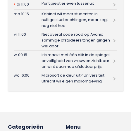
Punt piept er even tussenuit
di 11:00
ma 10:15
Kabinet wil meer studenten in
nuttige studierichtingen, maar zegt
nog niet hoe
vr 11:00
Niet overal code rood op Avans:
sommige afstudeerzittingen gingen
wel door
vr 09:15
Iris maakt met één blik in de spiegel
onveiligheid van vrouwen zichtbaar
en wint daarmee afstudeerprijs
wo 16:00
Microsoft de deur uit? Universiteit
Utrecht wil eigen mailomgeving
Categorieën
Menu