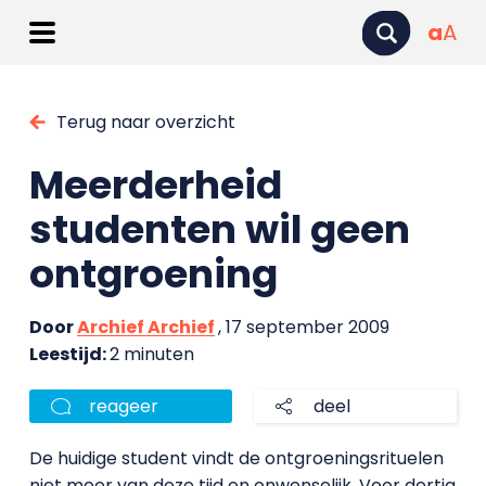
a
A
Terug naar overzicht
Meerderheid
studenten wil geen
ontgroening
Door
Archief Archief
, 17 september 2009
Leestijd:
2 minuten
reageer
deel
De huidige student vindt de ontgroeningsrituelen
niet meer van deze tijd en onwenselijk. Voor dertig